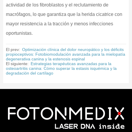
actividad de los fibroblastos y el reclutamiento de
macrófagos, lo que garantiza que la herida cicatrice con
mayor resistencia a la tracción y menos infecciones
oportunistas.
El prev:
Optimización clínica del dolor neuropático y los déficits
propioceptivos: Fotobiomodulación avanzada para la mielopatía
degenerativa canina y la estenosis espinal
El siguiente:
Estrategias terapéuticas avanzadas para la
osteoartritis canina: Cómo superar la estasis isquémica y la
degradación del cartílago