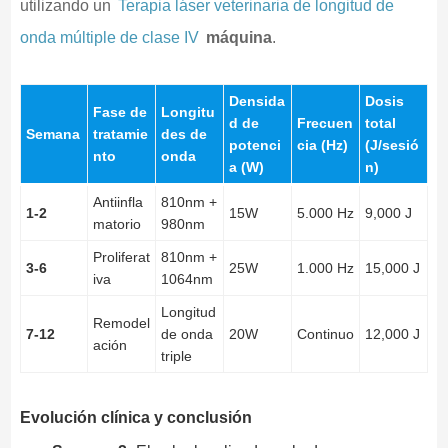
utilizando un
Terapia láser veterinaria de longitud de
onda múltiple de clase IV
máquina
.
Densida
Dosis
Fase de
Longitu
d de
Frecuen
total
Semana
tratamie
des de
potenci
cia (Hz)
(J/sesió
nto
onda
a (W)
n)
Antiinfla
810nm +
1-2
15W
5.000 Hz
9,000 J
matorio
980nm
Proliferat
810nm +
3-6
25W
1.000 Hz
15,000 J
iva
1064nm
Longitud
Remodel
7-12
de onda
20W
Continuo
12,000 J
ación
triple
Evolución clínica y conclusión