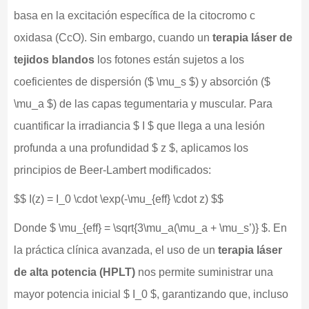
basa en la excitación específica de la citocromo c
oxidasa (CcO). Sin embargo, cuando un
terapia láser de
tejidos blandos
los fotones están sujetos a los
coeficientes de dispersión ($ \mu_s $) y absorción ($
\mu_a $) de las capas tegumentaria y muscular. Para
cuantificar la irradiancia $ I $ que llega a una lesión
profunda a una profundidad $ z $, aplicamos los
principios de Beer-Lambert modificados:
$$ I(z) = I_0 \cdot \exp(-\mu_{eff} \cdot z) $$
Donde $ \mu_{eff} = \sqrt{3\mu_a(\mu_a + \mu_s’)} $. En
la práctica clínica avanzada, el uso de un
terapia láser
de alta potencia (HPLT)
nos permite suministrar una
mayor potencia inicial $ I_0 $, garantizando que, incluso