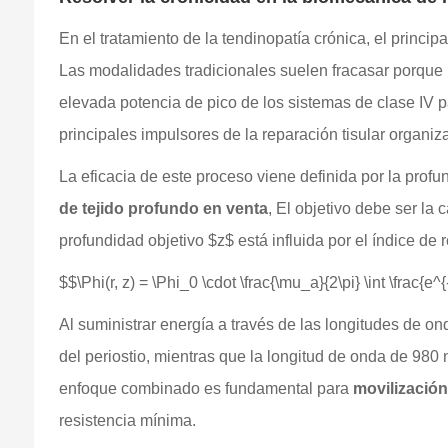
En el tratamiento de la tendinopatía crónica, el princip
Las modalidades tradicionales suelen fracasar porque no
elevada potencia de pico de los sistemas de clase IV pa
principales impulsores de la reparación tisular organiz
La eficacia de este proceso viene definida por la profu
de tejido profundo en venta
, El objetivo debe ser l
profundidad objetivo $z$ está influida por el índice de r
$$\Phi(r, z) = \Phi_0 \cdot \frac{\mu_a}{2\pi} \int \frac{e
Al suministrar energía a través de las longitudes de 
del periostio, mientras que la longitud de onda de 980 
enfoque combinado es fundamental para
movilización
resistencia mínima.