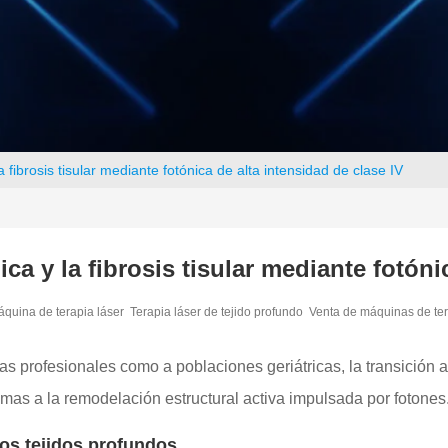
 fibrosis tisular mediante fotónica de alta intensidad de clase IV
a y la fibrosis tisular mediante fotóni
quina de terapia láser
Terapia láser de tejido profundo
Venta de máquinas de ter
as profesionales como a poblaciones geriátricas, la transición a 
mas a la remodelación estructural activa impulsada por fotones
los tejidos profundos