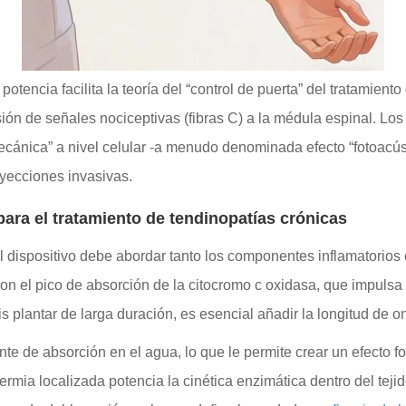
otencia facilita la teoría del “control de puerta” del tratamiento 
sión de señales nociceptivas (fibras C) a la médula espinal. Lo
ecánica” a nivel celular -a menudo denominada efecto “fotoacús
nyecciones invasivas.
ara el tratamiento de tendinopatías crónicas
 el dispositivo debe abordar tanto los componentes inflamatorio
 el pico de absorción de la citocromo c oxidasa, que impulsa la
tis plantar de larga duración, es esencial añadir la longitud de 
te de absorción en el agua, lo que le permite crear un efecto f
rmia localizada potencia la cinética enzimática dentro del tejid