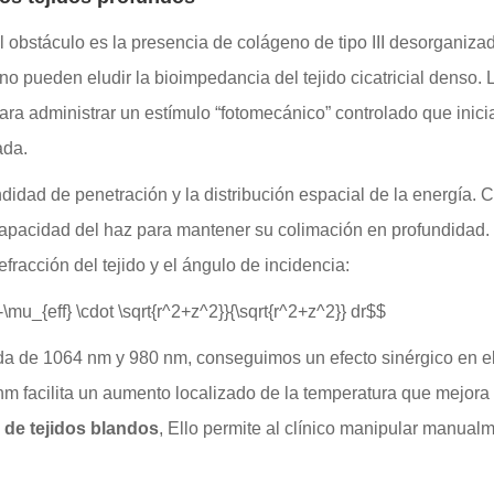
al obstáculo es la presencia de colágeno de tipo III desorganizad
 pueden eludir la bioimpedancia del tejido cicatricial denso. La 
ra administrar un estímulo “fotomecánico” controlado que inicia 
ada.
ndidad de penetración y la distribución espacial de la energía.
a capacidad del haz para mantener su colimación en profundidad
efracción del tejido y el ángulo de incidencia:
^{-\mu_{eff} \cdot \sqrt{r^2+z^2}}{\sqrt{r^2+z^2}} dr$$
onda de 1064 nm y 980 nm, conseguimos un efecto sinérgico en el
nm facilita un aumento localizado de la temperatura que mejora l
 de tejidos blandos
, Ello permite al clínico manipular manual