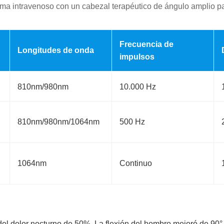
ma intravenoso con un cabezal terapéutico de ángulo amplio par
Frecuencia de
Longitudes de onda
impulsos
810nm/980nm
10.000 Hz
810nm/980nm/1064nm
500 Hz
1064nm
Continuo
el dolor nocturno de 50%. La flexión del hombro mejoró de 90°