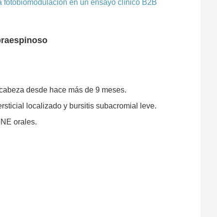
la fotobiomodulación en un ensayo clínico B2B
upraespinoso
la cabeza desde hace más de 9 meses.
ticial localizado y bursitis subacromial leve.
INE orales.