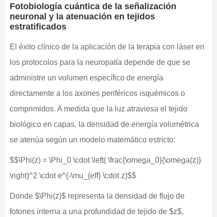
Fotobiología cuántica de la señalización
neuronal y la atenuación en tejidos
estratificados
El éxito clínico de la aplicación de la terapia con láser en
los protocolos para la neuropatía depende de que se
administre un volumen específico de energía
directamente a los axones periféricos isquémicos o
comprimidos. A medida que la luz atraviesa el tejido
biológico en capas, la densidad de energía volumétrica
se atenúa según un modelo matemático estricto:
$$\Phi(z) = \Phi_0 \cdot \left( \frac{\omega_0}{\omega(z)}
\right)^2 \cdot e^{-\mu_{eff} \cdot z}$$
Donde $\Phi(z)$ representa la densidad de flujo de
fotones interna a una profundidad de tejido de $z$,