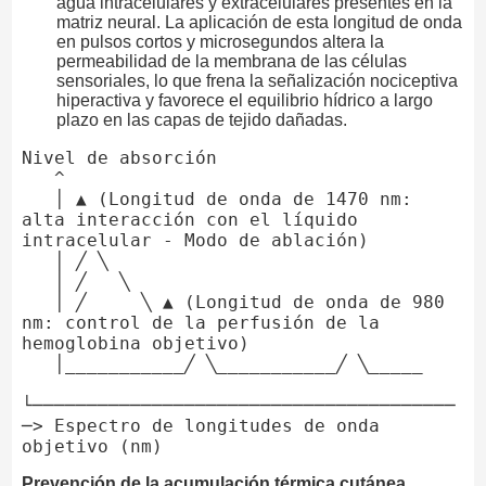
agua intracelulares y extracelulares presentes en la
matriz neural. La aplicación de esta longitud de onda
en pulsos cortos y microsegundos altera la
permeabilidad de la membrana de las células
sensoriales, lo que frena la señalización nociceptiva
hiperactiva y favorece el equilibrio hídrico a largo
plazo en las capas de tejido dañadas.
Nivel de absorción

   ^

   │ ▲ (Longitud de onda de 1470 nm: 
alta interacción con el líquido 
intracelular - Modo de ablación)

   │ ╱ ╲

   │ ╱   ╲

   │ ╱     ╲ ▲ (Longitud de onda de 980 
nm: control de la perfusión de la 
hemoglobina objetivo)

   │___________╱ ╲___________╱ ╲_____

└───────────────────────────────────────
─> Espectro de longitudes de onda 
Prevención de la acumulación térmica cutánea