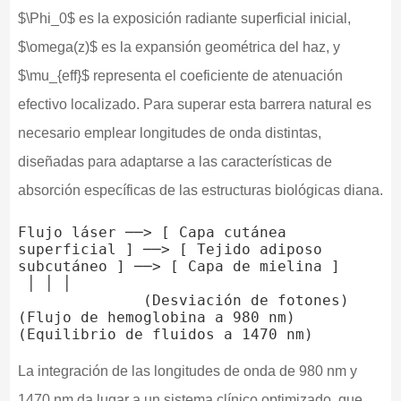
$\Phi_0$ es la exposición radiante superficial inicial,
$\omega(z)$ es la expansión geométrica del haz, y
$\mu_{eff}$ representa el coeficiente de atenuación
efectivo localizado. Para superar esta barrera natural es
necesario emplear longitudes de onda distintas,
diseñadas para adaptarse a las características de
absorción específicas de las estructuras biológicas diana.
Flujo láser ──> [ Capa cutánea 
superficial ] ──> [ Tejido adiposo 
subcutáneo ] ──> [ Capa de mielina ]

 │ │ │

              (Desviación de fotones) 
(Flujo de hemoglobina a 980 nm) 
La integración de las longitudes de onda de 980 nm y
1470 nm da lugar a un sistema clínico optimizado, que