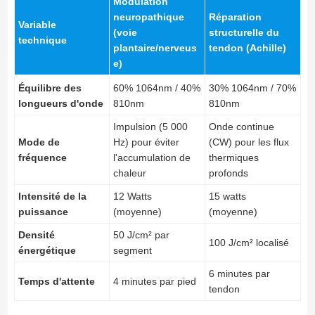
Modulation
neuropathique
Réparation
Variable
(voie
structurelle du
technique
plantaire/nerveus
tendon (Achille)
e)
Équilibre des
60% 1064nm / 40%
30% 1064nm / 70%
longueurs d'onde
810nm
810nm
Impulsion (5 000
Onde continue
Mode de
Hz) pour éviter
(CW) pour les flux
fréquence
l'accumulation de
thermiques
chaleur
profonds
Intensité de la
12 Watts
15 watts
puissance
(moyenne)
(moyenne)
Densité
50 J/cm² par
100 J/cm² localisé
énergétique
segment
6 minutes par
Temps d'attente
4 minutes par pied
tendon