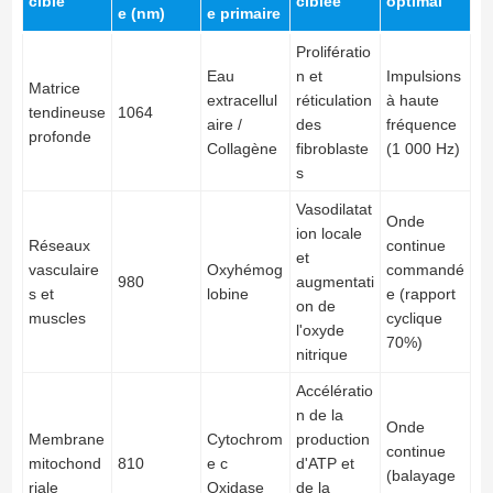
cible
ciblée
optimal
e (nm)
e primaire
Prolifératio
Eau
n et
Impulsions
Matrice
extracellul
réticulation
à haute
tendineuse
1064
aire /
des
fréquence
profonde
Collagène
fibroblaste
(1 000 Hz)
s
Vasodilatat
Onde
ion locale
Réseaux
continue
et
vasculaire
Oxyhémog
commandé
980
augmentati
s et
lobine
e (rapport
on de
muscles
cyclique
l'oxyde
70%)
nitrique
Accélératio
n de la
Onde
Membrane
Cytochrom
production
continue
mitochond
810
e c
d'ATP et
(balayage
riale
Oxidase
de la