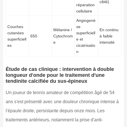
ciblé)
réparation
cellulaire
Angiogenè
Couches
se
Mélanine /
En continu
cutanées
superficiell
650
Cytochrom
à faible
superficiell
e et
e
intensité
es
cicatrisatio
n
Étude de cas clinique : intervention à double
longueur d'onde pour le traitement d'une
tendinite calcifiée du sus-épineux
Un joueur de tennis amateur de compétition âgé de 54
ans s'est présenté avec une douleur chronique intense à
l'épaule droite, persistante depuis onze mois. Les
traitements antérieurs, notamment la prise d'anti-