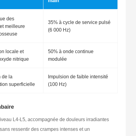
main
rue des
35% à cycle de service pulsé
 et meilleure
(6 000 Hz)
 osseuse
on locale et
50% à onde continue
'oxyde nitrique
modulée
 de la
Impulsion de faible intensité
tion superficielle
(100 Hz)
mbaire
niveau L4-L5, accompagnée de douleurs irradiantes
 sans ressentir des crampes intenses et un