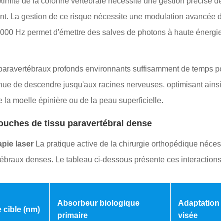
ximité de la colonne vertébrale nécessite une gestion précise de
ient. La gestion de ce risque nécessite une modulation avancée 
000 Hz permet d'émettre des salves de photons à haute énergie
aravertébraux profonds environnants suffisamment de temps pour
inue de descendre jusqu'aux racines nerveuses, optimisant ainsi
 la moelle épinière ou de la peau superficielle.
ouches de tissu paravertébral dense
pie laser
La pratique active de la chirurgie orthopédique nécess
tébraux denses. Le tableau ci-dessous présente ces interactions
Absorbeur biologique
Adaptation
 cible (nm)
primaire
visée