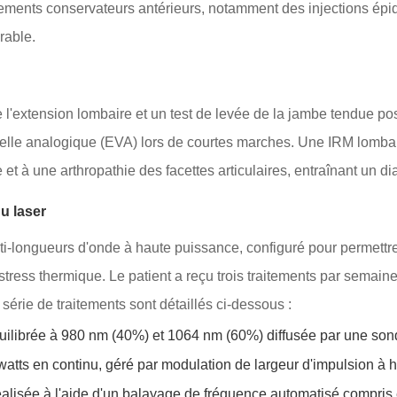
ments conservateurs antérieurs, notamment des injections épidu
rable.
l'extension lombaire et un test de levée de la jambe tendue pos
visuelle analogique (EVA) lors de courtes marches. Une IRM lomb
t à une arthropathie des facettes articulaires, entraînant un di
u laser
lti-longueurs d'onde à haute puissance, configuré pour permettr
 stress thermique. Le patient a reçu trois traitements par semaine
série de traitements sont détaillés ci-dessous :
ilibrée à 980 nm (40%) et 1064 nm (60%) diffusée par une so
atts en continu, géré par modulation de largeur d'impulsion à 
alisée à l'aide d'un balayage de fréquence automatisé compris 