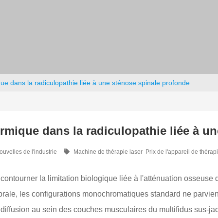
ue dans la radiculopathie liée à une sténose spinale profonde
rmique dans la radiculopathie liée à u
ouvelles de l'industrie
Machine de thérapie laser
Prix de l'appareil de thérap
ntourner la limitation biologique liée à l'atténuation osseuse 
rale, les configurations monochromatiques standard ne parvienn
e diffusion au sein des couches musculaires du multifidus sus-jac