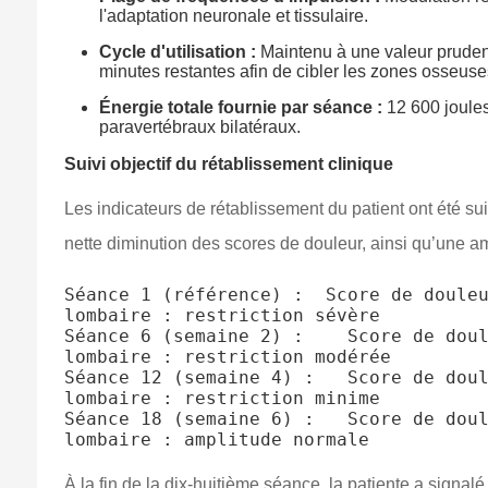
l'adaptation neuronale et tissulaire.
Cycle d'utilisation :
Maintenu à une valeur pruden
minutes restantes afin de cibler les zones osseus
Énergie totale fournie par séance :
12 600 joules
paravertébraux bilatéraux.
Suivi objectif du rétablissement clinique
Les indicateurs de rétablissement du patient ont été su
nette diminution des scores de douleur, ainsi qu’une a
Séance 1 (référence) :  Score de douleu
lombaire : restriction sévère

Séance 6 (semaine 2) :    Score de doul
lombaire : restriction modérée

Séance 12 (semaine 4) :   Score de doul
lombaire : restriction minime

Séance 18 (semaine 6) :   Score de doul
À la fin de la dix-huitième séance, la patiente a sign