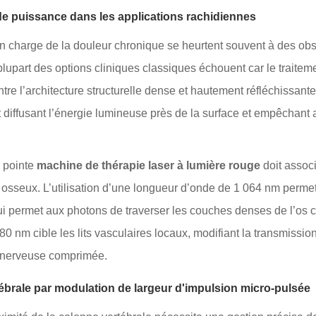
de puissance dans les applications rachidiennes
en charge de la douleur chronique se heurtent souvent à des obs
 plupart des options cliniques classiques échouent car le traitem
ntre l’architecture structurelle dense et hautement réfléchissant
 diffusant l’énergie lumineuse près de la surface et empêchant 
e pointe
machine de thérapie laser à lumière rouge
doit assoc
u osseux. L’utilisation d’une longueur d’onde de 1 064 nm permet
qui permet aux photons de traverser les couches denses de l’os co
80 nm cible les lits vasculaires locaux, modifiant la transmissi
e nerveuse comprimée.
ébrale par modulation de largeur d'impulsion micro-pulsée