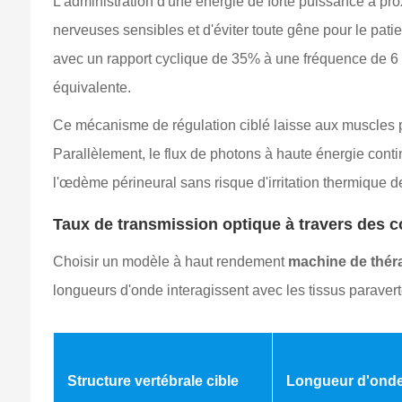
L'administration d'une énergie de forte puissance à pro
nerveuses sensibles et d'éviter toute gêne pour le pat
avec un rapport cyclique de 35% à une fréquence de 6 
équivalente.
Ce mécanisme de régulation ciblé laisse aux muscles p
Parallèlement, le flux de photons à haute énergie cont
l'œdème périneural sans risque d'irritation thermique de
Taux de transmission optique à travers des c
Choisir un modèle à haut rendement
machine de théra
longueurs d'onde interagissent avec les tissus paraver
Structure vertébrale cible
Longueur d'onde