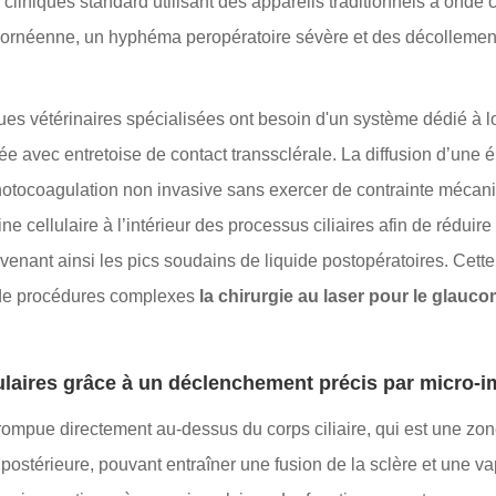
cliniques standard utilisant des appareils traditionnels à onde
ornéenne, un hyphéma peropératoire sévère et des décollements d
iques vétérinaires spécialisées ont besoin d'un système dédié à
avec entretoise de contact transsclérale. La diffusion d’une éne
hotocoagulation non invasive sans exercer de contrainte mécaniq
 cellulaire à l’intérieur des processus ciliaires afin de réduire
venant ainsi les pics soudains de liquide postopératoires. Cette
re de procédures complexes
la chirurgie au laser pour le glauc
ulaires grâce à un déclenchement précis par micro-
terrompue directement au-dessus du corps ciliaire, qui est une z
stérieure, pouvant entraîner une fusion de la sclère et une vap