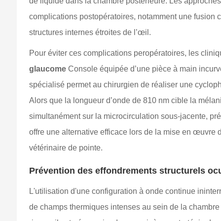
de liquide dans la chambre postérieure. Les approches 
complications postopératoires, notamment une fusion c
structures internes étroites de l’œil.
Pour éviter ces complications peropératoires, les clin
glaucome
Console équipée d’une pièce à main incurvée 
spécialisé permet au chirurgien de réaliser une cyclop
Alors que la longueur d’onde de 810 nm cible la mélanine
simultanément sur la microcirculation sous-jacente, pré
offre une alternative efficace lors de la mise en œuv
vétérinaire de pointe.
Prévention des effondrements structurels oc
L'utilisation d'une configuration à onde continue inin
de champs thermiques intenses au sein de la chambre po