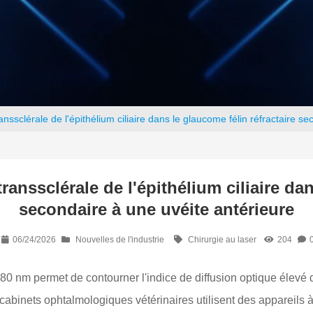
nssclérale de l'épithélium ciliaire dans le glaucome félin réfractaire s
anssclérale de l'épithélium ciliaire dan
secondaire à une uvéite antérieure
06/24/2026
Nouvelles de l'industrie
Chirurgie au laser
204
980 nm permet de contourner l'indice de diffusion optique élevé
 cabinets ophtalmologiques vétérinaires utilisent des appareils 