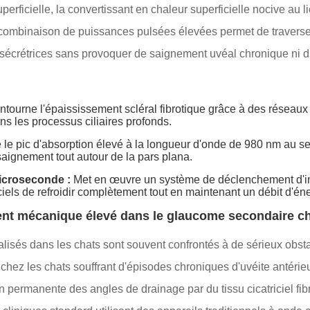
rficielle, la convertissant en chaleur superficielle nocive au li
a combinaison de puissances pulsées élevées permet de traverse
 sécrétrices sans provoquer de saignement uvéal chronique ni d’
tourne l'épaississement scléral fibrotique grâce à des réseau
ans les processus ciliaires profonds.
 le pic d'absorption élevé à la longueur d'onde de 980 nm au se
aignement tout autour de la pars plana.
microseconde :
Met en œuvre un système de déclenchement d'impu
iciels de refroidir complètement tout en maintenant un débit d'é
ent mécanique élevé dans le glaucome secondaire ch
ialisés dans les chats sont souvent confrontés à de sérieux obs
 chez les chats souffrant d'épisodes chroniques d'uvéite antérie
ion permanente des angles de drainage par du tissu cicatriciel 