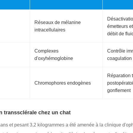
Désactivatio
Réseaux de mélanine
émetteurs et
intracellulaires
débit de flui
Complexes
Contrôle im
d'oxyhémoglobine
coagulation 
Réparation t
Chromophores endogènes
postopératoi
gonflement
n transsclérale chez un chat
 ans et pesant 3,2 kilogrammes a été amenée à la clinique d'op