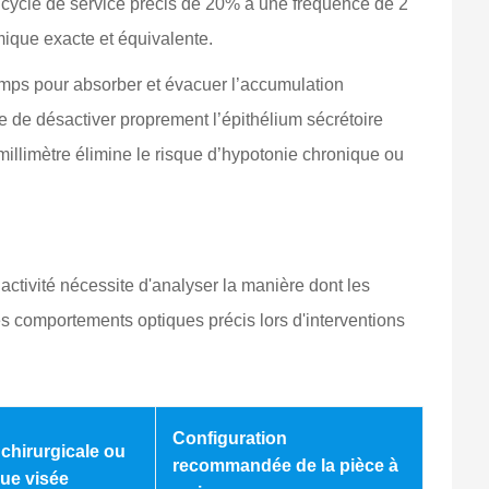
n cycle de service précis de 20% à une fréquence de 2
mique exacte et équivalente.
temps pour absorber et évacuer l’accumulation
ue de désactiver proprement l’épithélium sécrétoire
 millimètre élimine le risque d’hypotonie chronique ou
ctivité nécessite d'analyser la manière dont les
es comportements optiques précis lors d'interventions
Configuration
chirurgicale ou
recommandée de la pièce à
ue visée