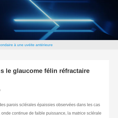
econdaire à une uvéite antérieure
s le glaucome félin réfractaire
0
 des parois sclérales épaissies observées dans les cas
à onde continue de faible puissance, la matrice sclérale