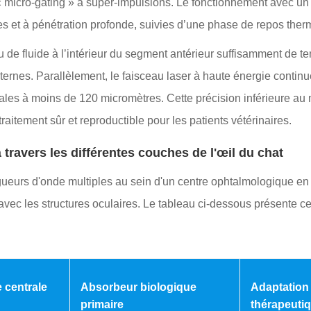
de « micro-gating » à super-impulsions. Le fonctionnement avec u
s et à pénétration profonde, suivies d’une phase de repos ther
u de fluide à l’intérieur du segment antérieur suffisamment de 
xternes. Parallèlement, le faisceau laser à haute énergie contin
érales à moins de 120 micromètres. Cette précision inférieure au
raitement sûr et reproductible pour les patients vétérinaires.
 travers les différentes couches de l'œil du chat
ueurs d'onde multiples au sein d'un centre ophtalmologique en a
avec les structures oculaires. Le tableau ci-dessous présente c
 centrale
Absorbeur biologique
Adaptation 
primaire
thérapeutiq