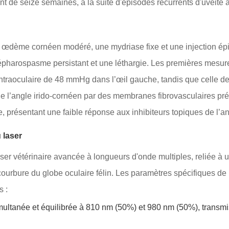
 de seize semaines, à la suite d'épisodes récurrents d'uvéite a
œdème cornéen modéré, une mydriase fixe et une injection épis
pharospasme persistant et une léthargie. Les premières mesures 
ntraoculaire de 48 mmHg dans l’œil gauche, tandis que celle de
de l’angle irido-cornéen par des membranes fibrovasculaires pré
 présentant une faible réponse aux inhibiteurs topiques de l’
 laser
laser vétérinaire avancée à longueurs d'onde multiples, reliée à
urbure du globe oculaire félin. Les paramètres spécifiques de p
s :
ultanée et équilibrée à 810 nm (50%) et 980 nm (50%), transmis