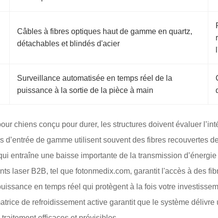
Câbles à fibres optiques haut de gamme en quartz,
détachables et blindés d'acier
Surveillance automatisée en temps réel de la
puissance à la sortie de la pièce à main
our chiens conçu pour durer, les structures doivent évaluer l’int
s d’entrée de gamme utilisent souvent des fibres recouvertes de
e qui entraîne une baisse importante de la transmission d’énergi
ts laser B2B, tel que fotonmedix.com, garantit l'accès à des fib
issance en temps réel qui protègent à la fois votre investisseme
rice de refroidissement active garantit que le système délivre u
raitement efficaces et prévisibles.