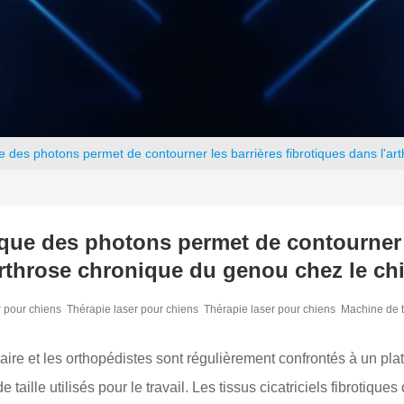
e des photons permet de contourner les barrières fibrotiques dans l'ar
que des photons permet de contourner l
arthrose chronique du genou chez le ch
 pour chiens
Thérapie laser pour chiens
Thérapie laser pour chiens
Machine de t
aire et les orthopédistes sont régulièrement confrontés à un pla
ille utilisés pour le travail. Les tissus cicatriciels fibrotiques