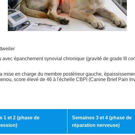
ttweiler
u avec épanchement synovial chronique (gravité de grade III c
la mise en charge du membre postérieur gauche, épaississement i
genou, score élevé de 46 à l'échelle CBPI (Canine Brief Pain Inv
 1 et 2 (phase de
Semaines 3 et 4 (phase de
ession)
réparation nerveuse)