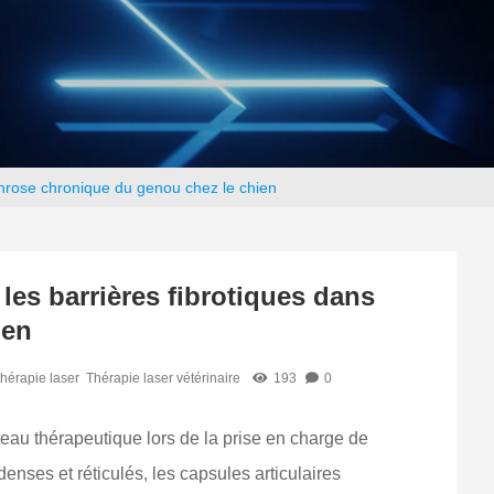
throse chronique du genou chez le chien
es barrières fibrotiques dans
ien
hérapie laser
Thérapie laser vétérinaire
193
0
teau thérapeutique lors de la prise en charge de
 denses et réticulés, les capsules articulaires