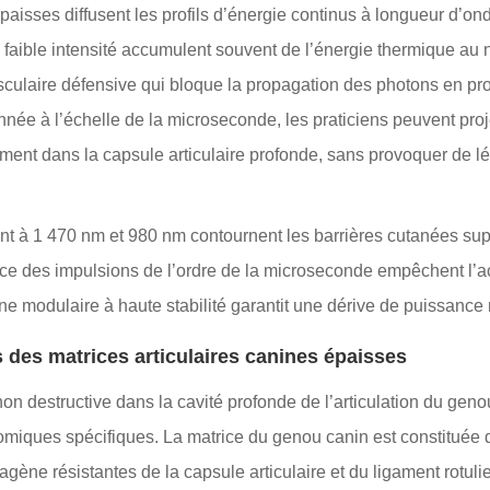
aisses diffusent les profils d’énergie continus à longueur d’on
à faible intensité accumulent souvent de l’énergie thermique au
sculaire défensive qui bloque la propagation des photons en p
nnée à l’échelle de la microseconde, les praticiens peuvent proj
ement dans la capsule articulaire profonde, sans provoquer de lé
 à 1 470 nm et 980 nm contournent les barrières cutanées superf
vice des impulsions de l’ordre de la microseconde empêchent l’a
ne modulaire à haute stabilité garantit une dérive de puissance 
s des matrices articulaires canines épaisses
n destructive dans la cavité profonde de l’articulation du genou 
atomiques spécifiques. La matrice du genou canin est constituée
gène résistantes de la capsule articulaire et du ligament rotulie