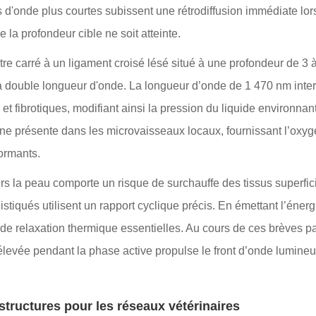
s d'onde plus courtes subissent une rétrodiffusion immédiate lor
 la profondeur cible ne soit atteinte.
re carré à un ligament croisé lésé situé à une profondeur de 3 à
 double longueur d'onde. La longueur d’onde de 1 470 nm inter
flés et fibrotiques, modifiant ainsi la pression du liquide enviro
e présente dans les microvaisseaux locaux, fournissant l’oxygé
dormants.
 la peau comporte un risque de surchauffe des tissus superfici
stiqués utilisent un rapport cyclique précis. En émettant l’énerg
de relaxation thermique essentielles. Au cours de ces brèves p
 élevée pendant la phase active propulse le front d’onde lumineu
rastructures pour les réseaux vétérinaires