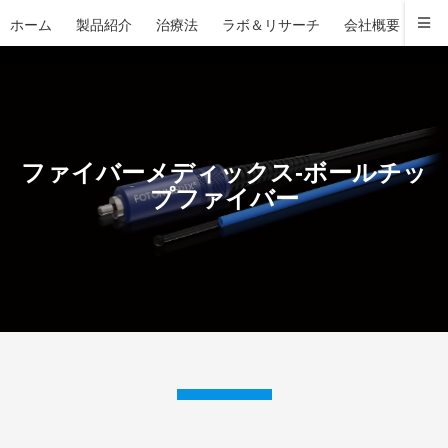
ホーム
製品紹介
治療法
ラボ＆リサーチ
会社概要
お
ファイバーメディックス-ボールチッ
プファイバー