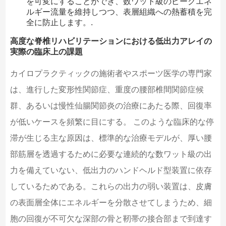
を可変にすることができ、数ワット級のピークエネ
ルギー流量を維持しつつ、表層組織への熱蓄積を完
全に防止します。.
高度な脊椎リハビリテーションにおける低出力アレイの
実際の臨床上の課題
カイロプラクティックの施術者やスポーツ医学の専門家
は、進行した変形性関節症、重度の腰部椎間関節症候
群、あるいは慢性仙腸関節炎の治療にあたる際、回復率
が低いケースを頻繁に目にする。 このような臨床的な停
滞が生じる主な原因は、標準的な治療モデルが、厚い腰
部筋層を透過するために必要な連続的な数ワット級の出
力を備えていない、低出力のハンドヘルド型装置に依存
しているためである。これらの出力の弱い装置は、皮膚
の表面層全体にエネルギーを分散させてしまうため、細
胞の回復が不可欠な深部の骨と靭帯の接合部まで到達す