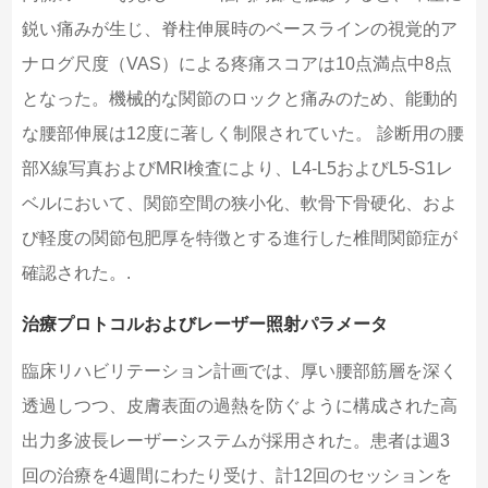
鋭い痛みが生じ、脊柱伸展時のベースラインの視覚的ア
ナログ尺度（VAS）による疼痛スコアは10点満点中8点
となった。機械的な関節のロックと痛みのため、能動的
な腰部伸展は12度に著しく制限されていた。 診断用の腰
部X線写真およびMRI検査により、L4-L5およびL5-S1レ
ベルにおいて、関節空間の狭小化、軟骨下骨硬化、およ
び軽度の関節包肥厚を特徴とする進行した椎間関節症が
確認された。.
治療プロトコルおよびレーザー照射パラメータ
臨床リハビリテーション計画では、厚い腰部筋層を深く
透過しつつ、皮膚表面の過熱を防ぐように構成された高
出力多波長レーザーシステムが採用された。患者は週3
回の治療を4週間にわたり受け、計12回のセッションを