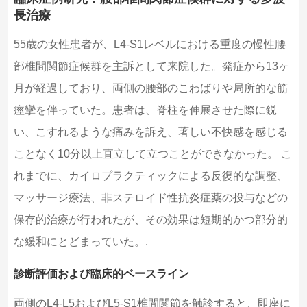
長治療
55歳の女性患者が、L4-S1レベルにおける重度の慢性腰
部椎間関節症候群を主訴として来院した。発症から13ヶ
月が経過しており、両側の腰部のこわばりや局所的な筋
痙攣を伴っていた。患者は、脊柱を伸展させた際に鋭
い、こすれるような痛みを訴え、著しい不快感を感じる
ことなく10分以上直立して立つことができなかった。 こ
れまでに、カイロプラクティックによる反復的な調整、
マッサージ療法、非ステロイド性抗炎症薬の投与などの
保存的治療が行われたが、その効果は短期的かつ部分的
な緩和にとどまっていた。.
診断評価および臨床的ベースライン
両側のL4-L5およびL5-S1椎間関節を触診すると、即座に