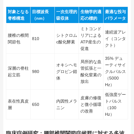
対象となる
目標波長
一次生理的
生物学的適
最適な投与
脊椎構造
（nm）
吸収体
応の標的
パラメータ
ミトコンド
連続波アレ
腰椎の椎間
シトクロム
リアによる
810
イ（コンタ
関節包
c酸化酵素
ATP産生の
クト）
促進
35% デュ
局所的な血
オキシヘモ
ーティサイ
深層の脊柱
管拡張と一
980
グロビン錯
クルパルス
起立筋
酸化窒素の
体
（5000
放出
Hz）
低強度ゲー
皮膚の修復
表在性真皮
内因性メラ
トパルス
650
と微小循環
層
ニン
（100
の改善
Hz）
臨床症例研究：腰部椎間関節症候群に対する多波