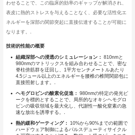
わせることで、この臨床的効率のギャップが解消され、
表皮に熱的ストレスを与えることなく、必要な活性化エ
ネルギーを深部の関節突起に直接伝達することが可能に
なります。.
技術的性能の概要
組織深部への浸透のシミュレーション：
810nmと
980nmのマトリックスを組み合わせることで、密な
脊柱傍筋群を迂回し、1平方センチメートルあたり
4.5ジュール以上のエネルギーを腰椎の椎間関節包に
直接照射します。.
ヘモグロビンの酸素化促進：
980nmの特定の発光ピ
ークを標的とすることで、局所的なオキシヘモグロ
ビンの吸収領域を最大化し、代謝性一酸化窒素の急
速な放出を誘導する。.
熱的緩和ゲーティング：
10%から90%までの範囲で
ハードウェア制御によるパルスデューティサイクル