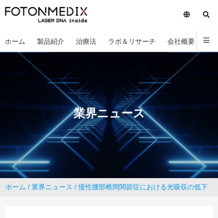
ホーム
製品紹介
治療法
ラボ＆リサーチ
会社概要
お
業界ニュース
ホーム
/
業界ニュース
/ 慢性腰部椎間関節症における光吸収の低下