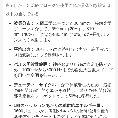
完了した。各治療ブロックで使用された具体的な設定は
以下の通りである：
波長分布：
人間工学に基づいた30 mmの非接触光学
プローブを介して、650 nm（20%）、810
nm（40%）、および980 nm（40%）の波長をバラ
ンスよく照射します。.
平均出力：
20ワットの連続相当出力で、高周波パル
ス幅変調によって制御されます。.
パルス周波数範囲：
神経および組織の適応を防ぐた
め、1000 Hzから6000 Hzまでの自動周波数スイープ
を用いて変調を行った。.
デューティ・サイクル：
深部体液管理のため、最初
の8分間は保守的な35%を維持し、残りの4分間は深
部関節包をターゲットとして50%に移行した。.
1回のセッションあたりの総供給エネルギー量：
9600ジュールが、両側のL4～S1の傍脊柱溝を覆う
60平方センチメートルのグリッド全体に分配され