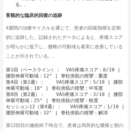
る。.
客観的な臨床的回復の追跡
4週間の治療サイクルを通じて、患者の回復指標を定期
的に追跡した。記録されたデータによると、疼痛スコア
が明らかに低下し、腰椎の可動域も着実に改善している
ことが示されている。.
第1回（ベースライン）：  VAS疼痛スコア：8/10 | 
腰部伸展可動域：12° | 脊柱傍筋の痙攣：重度

第4回（第1週）：    VAS疼痛スコア：5/10 | 腰部
伸展可動域：18° | 脊柱傍筋の痙攣：中等度

第8回（第2週）：    VAS疼痛スコア：3/10 | 腰部
伸展可動域：25° | 脊柱傍筋の痙攣：軽度

セッション12（第4週）：   VAS疼痛スコア：1/10 | 
第12回目の施術終了時点で、患者は局所的な腰痛と朝の