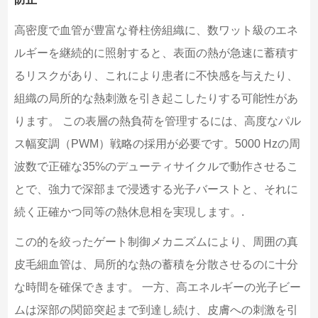
高密度で血管が豊富な脊柱傍組織に、数ワット級のエネ
ルギーを継続的に照射すると、表面の熱が急速に蓄積す
るリスクがあり、これにより患者に不快感を与えたり、
組織の局所的な熱刺激を引き起こしたりする可能性があ
ります。 この表層の熱負荷を管理するには、高度なパル
ス幅変調（PWM）戦略の採用が必要です。5000 Hzの周
波数で正確な35%のデューティサイクルで動作させるこ
とで、強力で深部まで浸透する光子バーストと、それに
続く正確かつ同等の熱休息相を実現します。.
この的を絞ったゲート制御メカニズムにより、周囲の真
皮毛細血管は、局所的な熱の蓄積を分散させるのに十分
な時間を確保できます。 一方、高エネルギーの光子ビー
ムは深部の関節突起まで到達し続け、皮膚への刺激を引