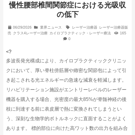
慢性腰部椎間関節症における光吸収
の低下
06/29/2026
業界ニュース
レーザー治療器
レーザー治療器販
売
クラス4レーザー治療
カイロプラクティック・レーザー療法
165
0
<?
多波長発光構成により、カイロプラクティッククリニッ
クにおいて、厚い脊柱傍筋層や緻密な関節包によって引
き起こされる光エネルギーの急速な減衰を軽減します。
リハビリテーション施設がエントリーレベルのレーザー
機器を購入する場合、光密度の最大85%が脊髄神経の後
枝に到達する前に表皮層で熱に変換されてしまうとい
う、深刻な生物学的ボトルネックに直面することがよく
あります。 標的部位に向けた高ワット数の出力を組み合