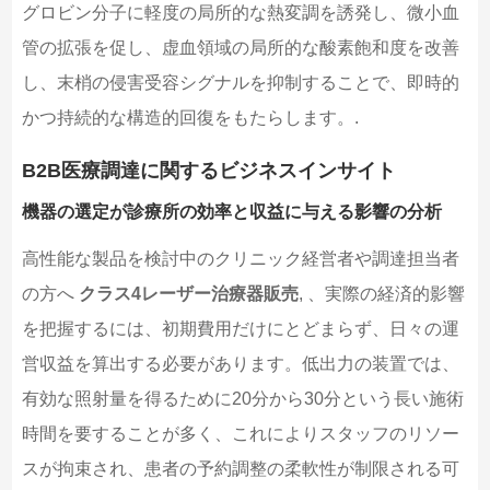
グロビン分子に軽度の局所的な熱変調を誘発し、微小血
管の拡張を促し、虚血領域の局所的な酸素飽和度を改善
し、末梢の侵害受容シグナルを抑制することで、即時的
かつ持続的な構造的回復をもたらします。.
B2B医療調達に関するビジネスインサイト
機器の選定が診療所の効率と収益に与える影響の分析
高性能な製品を検討中のクリニック経営者や調達担当者
の方へ
クラス4レーザー治療器販売
, 、実際の経済的影響
を把握するには、初期費用だけにとどまらず、日々の運
営収益を算出する必要があります。低出力の装置では、
有効な照射量を得るために20分から30分という長い施術
時間を要することが多く、これによりスタッフのリソー
スが拘束され、患者の予約調整の柔軟性が制限される可