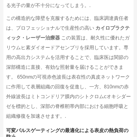
る光子の量が不十分になってしまう。.
この構造的な障壁を克服するためには、臨床調達責任者
は、プロフェッショナルで生産性の高い
カイロプラクテ
ィック・レーザー治療器
この装置は、耐久性に優れたガ
リウムヒ素ダイオードアセンブリを採用しています。専
用の高出力システムを活用することで、臨床医は関節の
深部構造に直接、有効な照射量を届けることができま
す。 650nmの可視赤色波長は表在性の真皮ネットワーク
に作用して表層組織の回復を促進し、一方、810nmの赤
外線波長はミトコンドリア膜内のシトクロムcオキシダー
ゼを標的とし、深部の脊椎靭帯内部における細胞呼吸と
組織修復を加速させます。.
可変パルスゲーティングの最適化による表皮の熱負荷の
防止