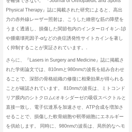
を確保できない。 『Journal of Orthopaedic and Sports
Physical Therapy』誌に掲載された研究によると、高出
力の赤外線レーザー照射は、こうした緻密な筋の障壁を
うまく透過し、損傷した関節包内のインターロイキン-1β
や腫瘍壊死因子-αなどの炎症誘発性サイトカインを著し
く抑制することが実証されています。.
さらに、『Lasers in Surgery and Medicine』誌に掲載さ
れた学術論文では、810nmと980nmの波長を組み合わせ
ることで、深部の骨格組織の修復に相乗効果が得られる
ことが確認されています。 810nmの波長は、ミトコンド
リア膜内のシトクロムcオキシダーゼの吸収スペクトルと
直接一致し、電子伝達系を加速させ、ATP合成を増加さ
せることで、損傷した軟骨細胞や靭帯細胞にエネルギー
を供給します。 同時に、980nmの波長は、局所的なヘモ