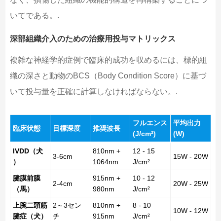
いてである。.
深部組織介入のための治療用投与マトリックス
複雑な神経学的症例で臨床的成功を収めるには、標的組
織の深さと動物のBCS（Body Condition Score）に基づ
いて投与量を正確に計算しなければならない。.
フルエンス
平均出力
臨床状態
目標深度
推奨波長
(J/cm²)
(W)
IVDD（犬
810nm +
12 - 15
3-6cm
15W - 20W
）
1064nm
J/cm²
腱膜前膜
915nm +
10 - 12
2-4cm
20W - 25W
（馬）
980nm
J/cm²
上腕二頭筋
2～3セン
810nm +
8 - 10
10W - 12W
腱症（犬）
チ
915nm
J/cm²