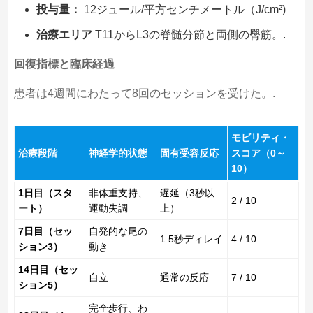
投与量：
12ジュール/平方センチメートル（J/cm²)
治療エリア
T11からL3の脊髄分節と両側の臀筋。.
回復指標と臨床経過
患者は4週間にわたって8回のセッションを受けた。.
モビリティ・
治療段階
神経学的状態
固有受容反応
スコア（0～
10）
1日目（スタ
非体重支持、
遅延（3秒以
2 / 10
ート）
運動失調
上）
7日目（セッ
自発的な尾の
1.5秒ディレイ
4 / 10
ション3）
動き
14日目（セッ
自立
通常の反応
7 / 10
ション5）
完全歩行、わ