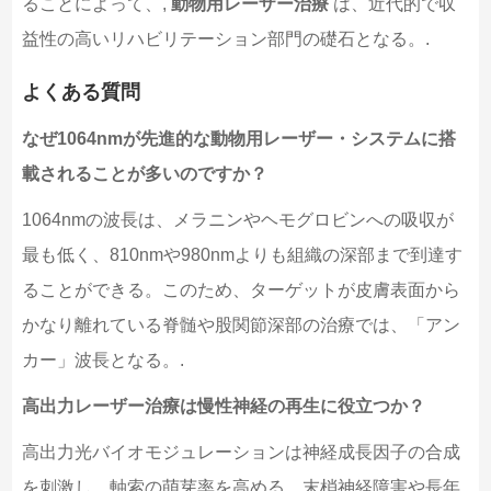
ることによって、,
動物用レーザー治療
は、近代的で収
益性の高いリハビリテーション部門の礎石となる。.
よくある質問
なぜ1064nmが先進的な動物用レーザー・システムに搭
載されることが多いのですか？
1064nmの波長は、メラニンやヘモグロビンへの吸収が
最も低く、810nmや980nmよりも組織の深部まで到達す
ることができる。このため、ターゲットが皮膚表面から
かなり離れている脊髄や股関節深部の治療では、「アン
カー」波長となる。.
高出力レーザー治療は慢性神経の再生に役立つか？
高出力光バイオモジュレーションは神経成長因子の合成
を刺激し、軸索の萌芽率を高める。末梢神経障害や長年