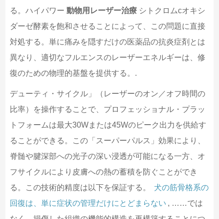
る。ハイパワー
動物用レーザー治療
シトクロムcオキシ
ダーゼ酵素を飽和させることによって、この問題に直接
対処する。単に痛みを隠すだけの医薬品の抗炎症剤とは
異なり、適切なフルエンスのレーザーエネルギーは、修
復のための物理的基盤を提供する。.
デューティ・サイクル」（レーザーのオン／オフ時間の
比率）を操作することで、プロフェッショナル・プラッ
トフォームは最大30Wまたは45Wのピーク出力を供給す
ることができる。この「スーパーパルス」効果により、
脊髄や腱深部への光子の深い浸透が可能になる一方、オ
フサイクルにより皮膚への熱の蓄積を防ぐことができ
る。この技術的精度は以下を保証する。
犬の筋骨格系の
回復は、単に症状の管理だけにとどまらない
, ……では
なく、損傷した組織の機能的構造を再構築することにつ