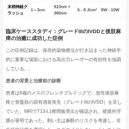
末梢神経ク
810nm +
1～3cm
6 - 8 J/cm²
8W - 10W
ラッシュ
980nm
臨床ケーススタディ：グレードIIIのIVDDと後肢麻
痺の治癒に成功した症例
この症例記録は、保存的薬物療法が行き詰まった神経学
的に重要な場面における高出力レーザーの有効性を強調
している。.
患者の背景と治療前の診断
患者は6歳のメスのフレンチブルドッグで、急性後肢麻
痺と骨盤肢の固有感覚喪失（グレードIIIのIVDD）を呈し
ていた。MRIでT13-L1椎間板突出が確認され、硬膜外浮
腫が著明であった。飼い主は麻酔のリスクを考慮し、非