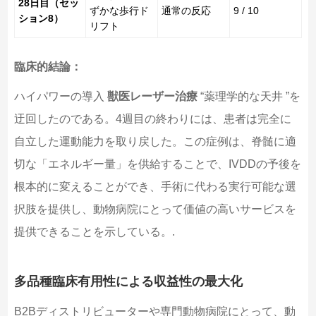
28日目（セッ
ずかな歩行ド
通常の反応
9 / 10
ション8）
リフト
臨床的結論：
ハイパワーの導入
獣医レーザー治療
“薬理学的な天井 ”を
迂回したのである。4週目の終わりには、患者は完全に
自立した運動能力を取り戻した。この症例は、脊髄に適
切な「エネルギー量」を供給することで、IVDDの予後を
根本的に変えることができ、手術に代わる実行可能な選
択肢を提供し、動物病院にとって価値の高いサービスを
提供できることを示している。.
多品種臨床有用性による収益性の最大化
B2Bディストリビューターや専門動物病院にとって、動