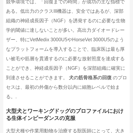
競争環境では、「回復までの時間」が成功の主な指標で
ある。低出力のクラスIII機器は、安全ではあるが、深部
組織の神経成長因子（NGF）を誘発するのに必要な生物
学的閾値に達しないことが多い。高出力ダイオードレー
ザー、特にVetMedix 3000U5やHorseVet 3000U5のよう
なプラットフォームを導入することで、臨床医は最も厚
い被毛や筋層を貫通するのに必要な放射照度を達成する
ことができ、神経成長因子（NGF）を深部組織に確実に
到達させることができます。
犬の筋骨格系の回復
のプロ
セスは、最初の外傷から数分以内に細胞レベルで始ま
る。.
大型犬とワーキングドッグのプロファイルにおけ
る生体インピーダンスの克服
大型犬種や作業用動物を治療する獣医師にとって、大き