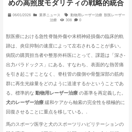
めの高照度モダリティの戦略的統合
06/01/2026
業界ニュース
動物用レーザー治療
獣医レーザー
治療
308
0
獣医療における急性脊髄外傷や末梢神経損傷の臨床的軌
跡は、炎症抑制の速度によって左右されることが多い。
病院の購買担当者や整形外科医にとって、課題は「深さ-
出力パラドックス」にある。すなわち、表面的な熱苦痛
を引き起こすことなく、脊柱管の腹側や骨盤深部の筋肉
群に再生光線量をどのように送達するかということであ
る。標準的な
動物用レーザー治療
の基準を再定義した。
犬のレーザー治療
緩和ケアから軸索の完全性を積極的に
回復させることに重点を移している。.
馬のスポーツ医学と犬のスポーツリハビリテーションの