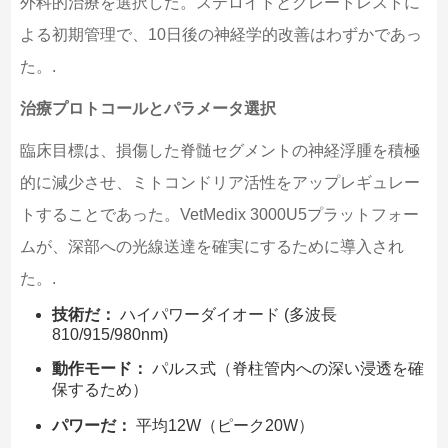
外科的治療を選択した。ステロイドとクレートレストに
よる初期管理で、10日後の神経学的改善はわずかであっ
た。.
治療プロトコールとパラメータ選択
臨床目標は、損傷した脊髄セグメントの神経浮腫を積極
的に減少させ、ミトコンドリア活性をアップレギュレー
トすることであった。VetMedix 3000U5プラットフォー
ムが、深部への光線送達を確実にするために導入され
た。.
技術だ：
ハイパワーダイオード (多波長
810/915/980nm)
動作モード：
パルス式（脊柱管内への深い浸透を確
保するため）
パワーだ：
平均12W（ピーク20W）