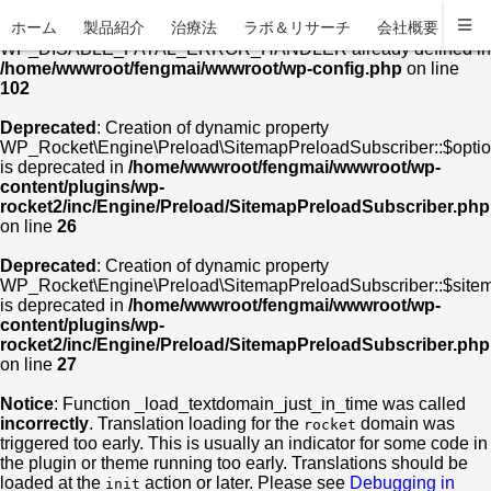
ホーム
製品紹介
治療法
ラボ＆リサーチ
会社概要
お
Warning
: Constant
WP_DISABLE_FATAL_ERROR_HANDLER already defined in
/home/wwwroot/fengmai/wwwroot/wp-config.php
on line
102
Deprecated
: Creation of dynamic property
WP_Rocket\Engine\Preload\SitemapPreloadSubscriber::$opti
is deprecated in
/home/wwwroot/fengmai/wwwroot/wp-
content/plugins/wp-
rocket2/inc/Engine/Preload/SitemapPreloadSubscriber.php
on line
26
Deprecated
: Creation of dynamic property
WP_Rocket\Engine\Preload\SitemapPreloadSubscriber::$site
is deprecated in
/home/wwwroot/fengmai/wwwroot/wp-
content/plugins/wp-
rocket2/inc/Engine/Preload/SitemapPreloadSubscriber.php
on line
27
Notice
: Function _load_textdomain_just_in_time was called
incorrectly
. Translation loading for the
domain was
rocket
triggered too early. This is usually an indicator for some code in
the plugin or theme running too early. Translations should be
loaded at the
action or later. Please see
Debugging in
init