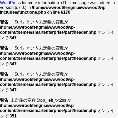
WordPress
for more information. (This message was added in
version 6.7.0.) in
/home/wwwroot/fengmai/wwwroot/wp-
includes/functions.php
on line
6170
警告
: 「$url」という未定義の変数が
/home/wwwroot/fengmai/wwwroot/wp-
content/themes/smartenterprise/part/header.php
オンライ
ンで
347
警告
: 「$url」という未定義の変数が
/home/wwwroot/fengmai/wwwroot/wp-
content/themes/smartenterprise/part/header.php
オンライ
ンで
347
警告
: 「$url」という未定義の変数が
/home/wwwroot/fengmai/wwwroot/wp-
content/themes/smartenterprise/part/header.php
オンライ
ンで
347
警告
: 未定義の変数 $top_left_txt2ss が
/home/wwwroot/fengmai/wwwroot/wp-
content/themes/smartenterprise/part/header.php
オンライ
ンで
351