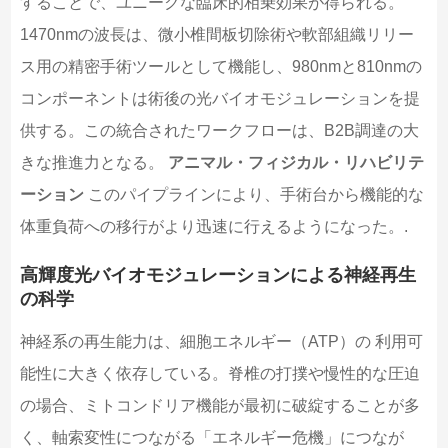
することで、ユニークな臨床的相乗効果が得られる。
1470nmの波長は、微小椎間板切除術や軟部組織リリー
ス用の精密手術ツールとして機能し、980nmと810nmの
コンポーネントは術後の光バイオモジュレーションを提
供する。この統合されたワークフローは、B2B調達の大
きな推進力となる。
アニマル・フィジカル・リハビリテ
ーション
このパイプラインにより、手術台から機能的な
体重負荷への移行がより迅速に行えるようになった。.
高輝度光バイオモジュレーションによる神経再生
の科学
神経系の再生能力は、細胞エネルギー（ATP）の 利用可
能性に大きく依存している。脊椎の打撲や慢性的な圧迫
の場合、ミトコンドリア機能が最初に破綻することが多
く、軸索変性につながる「エネルギー危機」につなが