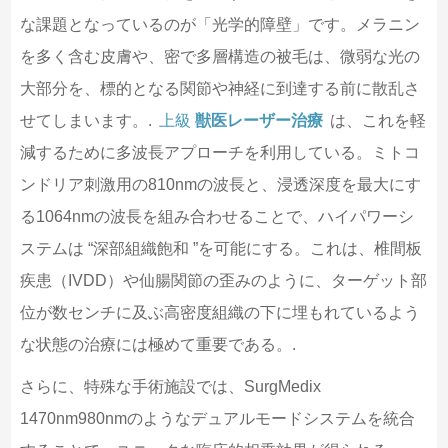
な課題となっているのが「光学的障壁」です。メラニン
を多く含む皮膚や、密で多層構造の被毛は、微弱な光の
大部分を、標的となる関節や神経に到達する前に散乱さ
せてしまいます。.
上級
獣医レーザー治療
は、これを軽
減するために多波長アプローチを利用している。ミトコ
ンドリア刺激用の810nmの波長と、浸透深度を最大にす
る1064nmの波長を組み合わせることで、ハイパワーシ
ステムは “深部組織飽和 ”を可能にする。これは、椎間板
疾患（IVDD）や仙腸関節の歪みのように、ターゲット部
位が数センチに及ぶ高密度組織の下に埋もれているよう
な状態の治療には極めて重要である。.
さらに、特殊な手術施設では、SurgMedix
1470nm980nmのようなデュアルモードシステムを統合