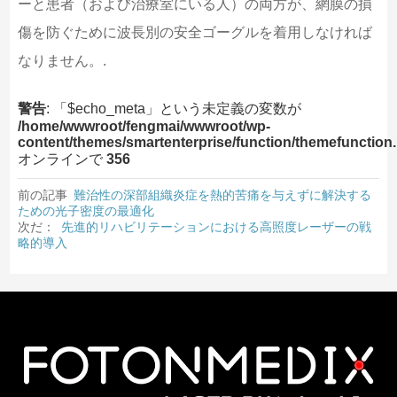
ーと患者（および治療室にいる人）の両方が、網膜の損
傷を防ぐために波長別の安全ゴーグルを着用しなければ
なりません。.
警告
: 「$echo_meta」という未定義の変数が
/home/wwwroot/fengmai/wwwroot/wp-
content/themes/smartenterprise/function/themefunction
オンラインで
356
前の記事
難治性の深部組織炎症を熱的苦痛を与えずに解決する
ための光子密度の最適化
次だ：
先進的リハビリテーションにおける高照度レーザーの戦
略的導入