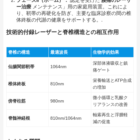
フェーズII（ホーム）：
認定を受けた
腰痛のレーザ
ー治療
メンテナンス」用の家庭用装置。これによ
り、靭帯の再硬化を防ぎ、主要な臨床診察の間の椎
体終板の代謝の健康をサポートする。.
技術的付録レーザーと脊椎構造との相互作用
脊椎の構造
最適波長
生物学的効果
深部体液吸収と鎮
仙腸関節靭帯
1064nm
痛ゲート
栄養輸送とATP合成
椎体終板
810nm
の増加
微小循環と乳酸ク
傍脊柱筋
980nm
リアランスの改善
軸索再生と浮腫軽
脊髄神経根
810nm/1064nm
減の促進