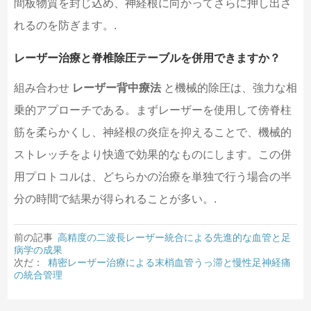
間板物質を封じ込め、神経根に向かってさらに押し出さ
れるのを防ぎます。.
レーザー治療と脊椎除圧テーブルを併用できますか？
組み合わせ
レーザー背中療法
と機械的除圧は、強力な相
乗的アプローチである。まずレーザーを使用して傍脊柱
筋を柔らかくし、神経根の炎症を抑えることで、機械的
ストレッチをより快適で効果的なものにします。この併
用プロトコルは、どちらかの治療を単独で行う場合の半
分の時間で結果が得られることが多い。.
前の記事
高精度の二波長レーザー統合による先進的な血管と足
病学の成果
次だ：
精密レーザー治療による末梢血管うっ滞と慢性足神経痛
の統合管理