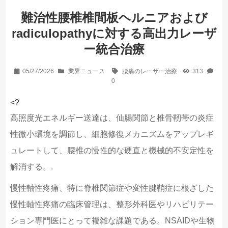
難治性腰椎椎間板ヘルニアおよび
radiculopathyに対する高出力レーザ
ー統合治療
05/27/2026
業界ニュース
腰痛のレーザー治療
313
0
<?
高照度光エネルギー送達は、仙腸関節と椎骨靭帯の炎症
性微小環境を調節し、細胞修復メカニズムをアップレギ
ュレートして、腰椎の慢性的な硬直と機械的不安定性を
解消する。.
慢性軸性疼痛、特に脊椎関節症や変性腱鞘症に根ざした
慢性軸性疼痛の臨床管理は、整形外科医やリハビリテー
ション専門医にとって複雑な課題である。NSAIDや生物