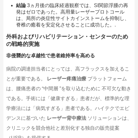
結論
3ヵ月後の臨床経過観察では、SI関節浮腫の再
発はゼロであった。高用量レーザープロトコール
は、局所の炎症性サイトカインストームを抑制し、
脊椎の癒着を安定化させることに成功した。.
外科およびリハビリテーション・センターのため
の戦略的実施
非侵襲的な卓越性で患者維持率を高める
病院の調達担当者にとっては、高フラックスを加えるこ
とが重要である。
レーザー疼痛治療
プラットフォーム
は、腰痛患者の “中間層 ”を取り込むために 不可欠な動き
である。手術には「健康すぎる」患者だが、標準的な理
学療法には「病気すぎる」患者である。ハイテクでエビ
デンスに基づいた
レーザー背中療法
ソリューションは、
クリニックを競合他社と差別化する独自の販売提案
（USP）を提供する。.