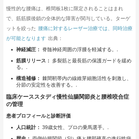
慢性的な腰痛は、椎間板1枚に限定されることはまれ
で、筋筋膜後鎖の全体的な障害が関与している。ターゲ
ットを絞った
腰痛に対するレーザー治療では、同時治療
が可能となります
出典：
神経減圧：
脊髄神経周囲の浮腫を軽減する。.
筋膜リリース：
多裂筋と最長筋の保護ガードを緩め
る。.
構造補修：
棘間靭帯内の線維芽細胞活性を刺激し、
分節の安定性を改善する。.
臨床ケーススタディ慢性仙腸関節炎と腰椎咬合症
の管理
患者プロフィールと診断評価
人口統計：
39歳女性、プロの乗馬選手。.
歴史：
両側仙腸関節（SI）痛と腰部硬直の進行性病