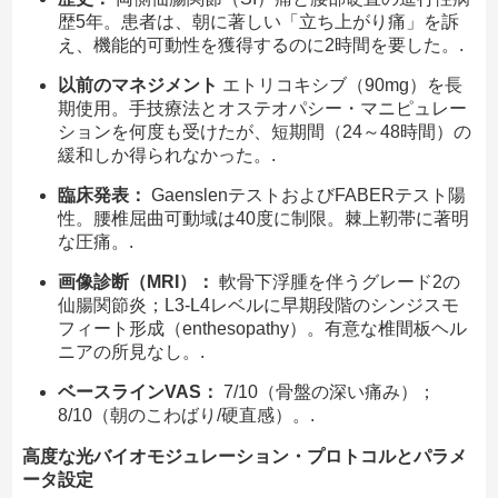
歴5年。患者は、朝に著しい「立ち上がり痛」を訴
え、機能的可動性を獲得するのに2時間を要した。.
以前のマネジメント
エトリコキシブ（90mg）を長
期使用。手技療法とオステオパシー・マニピュレー
ションを何度も受けたが、短期間（24～48時間）の
緩和しか得られなかった。.
臨床発表：
GaenslenテストおよびFABERテスト陽
性。腰椎屈曲可動域は40度に制限。棘上靭帯に著明
な圧痛。.
画像診断（MRI）：
軟骨下浮腫を伴うグレード2の
仙腸関節炎；L3-L4レベルに早期段階のシンジスモ
フィート形成（enthesopathy）。有意な椎間板ヘル
ニアの所見なし。.
ベースラインVAS：
7/10（骨盤の深い痛み）；
8/10（朝のこわばり/硬直感）。.
高度な光バイオモジュレーション・プロトコルとパラメ
ータ設定