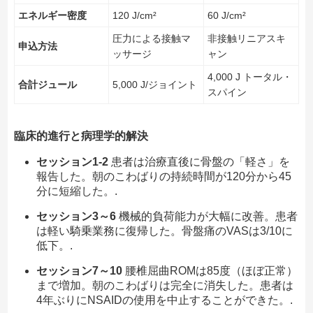
エネルギー密度
120 J/cm²
60 J/cm²
圧力による接触マ
非接触リニアスキ
申込方法
ッサージ
ャン
4,000 J トータル・
合計ジュール
5,000 J/ジョイント
スパイン
臨床的進行と病理学的解決
セッション1-2
患者は治療直後に骨盤の「軽さ」を
報告した。朝のこわばりの持続時間が120分から45
分に短縮した。.
セッション3～6
機械的負荷能力が大幅に改善。患者
は軽い騎乗業務に復帰した。骨盤痛のVASは3/10に
低下。.
セッション7～10
腰椎屈曲ROMは85度（ほぼ正常）
まで増加。朝のこわばりは完全に消失した。患者は
4年ぶりにNSAIDの使用を中止することができた。.