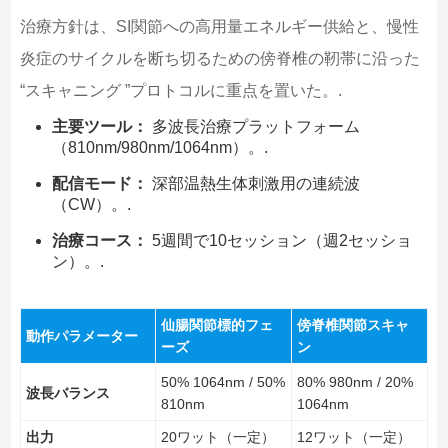
治療方針は、SI関節への高用量エネルギー供給と、慢性
炎症のサイクルを断ち切るための傍脊椎の靭帯に沿った
“スキャニング ”プロトコルに重点を置いた。.
主要ツール：
多波長治療プラットフォーム
（810nm/980nm/1064nm）。.
配信モード：
深部温熱生体刺激用の連続波
（CW）。.
治療コース：
5週間で10セッション（週2セッショ
ン）。.
仙腸関節標的フェ
傍脊椎関節スキャ
動作パラメーター
ーズ
ン
50% 1064nm / 50%
80% 980nm / 20%
波長バランス
810nm
1064nm
出力
20ワット（一定）
12ワット（一定）