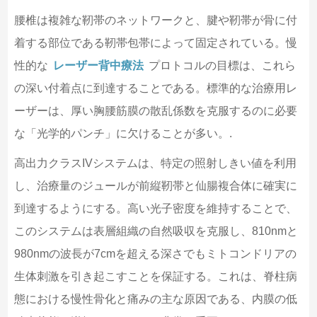
腰椎は複雑な靭帯のネットワークと、腱や靭帯が骨に付
着する部位である靭帯包帯によって固定されている。慢
性的な
レーザー背中療法
プロトコルの目標は、これら
の深い付着点に到達することである。標準的な治療用レ
ーザーは、厚い胸腰筋膜の散乱係数を克服するのに必要
な「光学的パンチ」に欠けることが多い。.
高出力クラスIVシステムは、特定の照射しきい値を利用
し、治療量のジュールが前縦靭帯と仙腸複合体に確実に
到達するようにする。高い光子密度を維持することで、
このシステムは表層組織の自然吸収を克服し、810nmと
980nmの波長が7cmを超える深さでもミトコンドリアの
生体刺激を引き起こすことを保証する。これは、脊柱病
態における慢性骨化と痛みの主な原因である、内膜の低