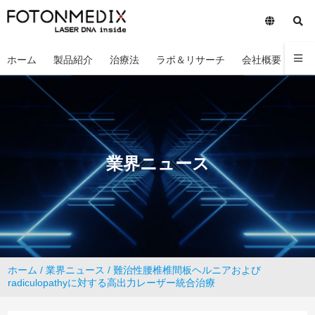
ホーム
製品紹介
治療法
ラボ＆リサーチ
会社概要
お
業界ニュース
ホーム
/
業界ニュース
/ 難治性腰椎椎間板ヘルニアおよび
radiculopathyに対する高出力レーザー統合治療